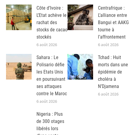
Côte d’Ivoire :
Centrafrique :
L’Etat achève le
L’alliance entre
rachat des
Bangui et AAKG
stocks de cacao
tourne à
stockés
l’affrontement
6 août 2026
6 août 2026
Sahara : Le
Tchad : Huit
Polisario défie
morts dans une
les Etats Unis
épidémie de
en poursuivant
choléra à
ses attaques
N’Djamena
contre le Maroc
6 août 2026
6 août 2026
Nigeria : Plus
de 300 otages
libérés lors