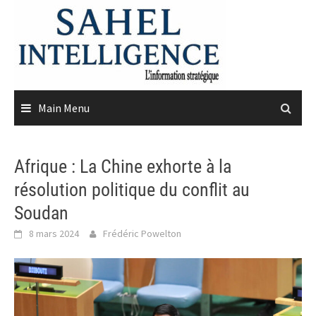
Skip
to
content
Main Menu
Afrique : La Chine exhorte à la
résolution politique du conflit au
Soudan
8 mars 2024
Frédéric Powelton