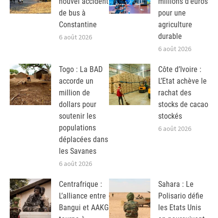
nouvel accident
millions d’euros
de bus à
pour une
Constantine
agriculture
durable
6 août 2026
6 août 2026
Togo : La BAD
Côte d’Ivoire :
accorde un
L’Etat achève le
million de
rachat des
dollars pour
stocks de cacao
soutenir les
stockés
populations
6 août 2026
déplacées dans
les Savanes
6 août 2026
Centrafrique :
Sahara : Le
L’alliance entre
Polisario défie
Bangui et AAKG
les Etats Unis