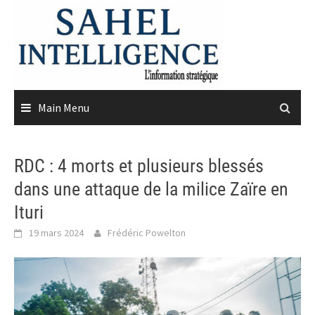
Skip
to
content
Main Menu
RDC : 4 morts et plusieurs blessés
dans une attaque de la milice Zaïre en
Ituri
19 mars 2024
Frédéric Powelton