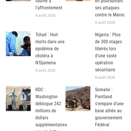
tourne à
en poursuivant
l’affrontement
ses attaques
contre le Maroc
6 août 2026
6 août 2026
Tchad : Huit
Nigeria : Plus
morts dans une
de 300 otages
épidémie de
libérés lors
choléra à
d’une vaste
N’Djamena
opération
sécuritaire
6 août 2026
6 août 2026
RDC :
Somalie :
Washington
Puntland
débloque 242
s’empare d’une
millions de
base alliée au
dollars
gouvernement
supplémentaires
Fédéral