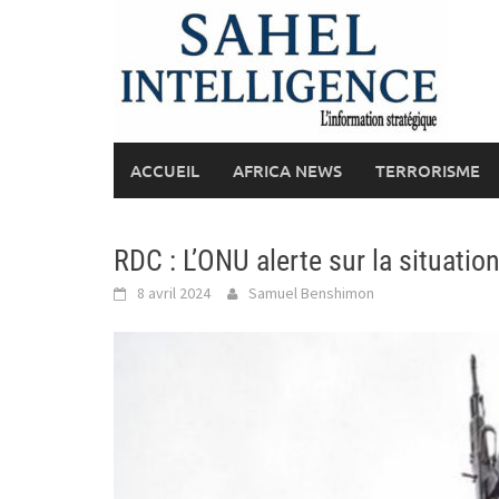
Skip
to
content
ACCUEIL
AFRICA NEWS
TERRORISME
RDC : L’ONU alerte sur la situatio
8 avril 2024
Samuel Benshimon