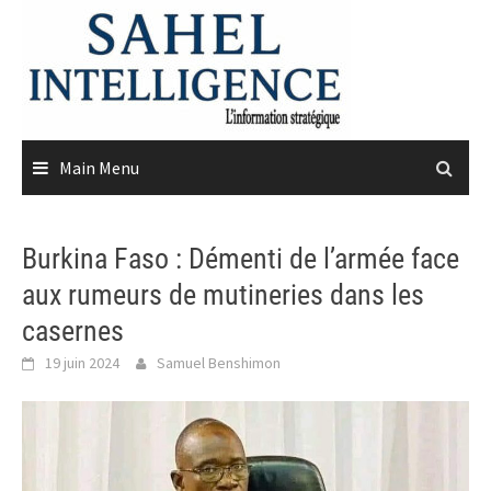
Skip
to
content
Main Menu
Burkina Faso : Démenti de l’armée face
aux rumeurs de mutineries dans les
casernes
19 juin 2024
Samuel Benshimon