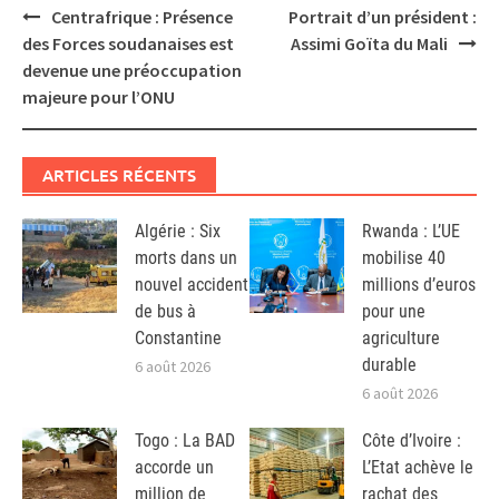
Post
Centrafrique : Présence
Portrait d’un président :
navigation
des Forces soudanaises est
Assimi Goïta du Mali
devenue une préoccupation
majeure pour l’ONU
ARTICLES RÉCENTS
Algérie : Six
Rwanda : L’UE
morts dans un
mobilise 40
nouvel accident
millions d’euros
de bus à
pour une
Constantine
agriculture
durable
6 août 2026
6 août 2026
Togo : La BAD
Côte d’Ivoire :
accorde un
L’Etat achève le
million de
rachat des