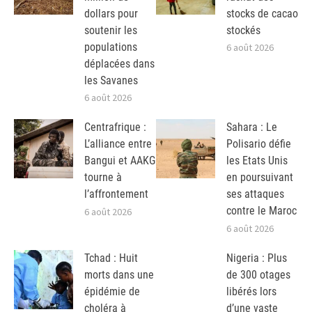
dollars pour
stocks de cacao
soutenir les
stockés
populations
6 août 2026
déplacées dans
les Savanes
6 août 2026
Centrafrique :
Sahara : Le
L’alliance entre
Polisario défie
Bangui et AAKG
les Etats Unis
tourne à
en poursuivant
l’affrontement
ses attaques
contre le Maroc
6 août 2026
6 août 2026
Tchad : Huit
Nigeria : Plus
morts dans une
de 300 otages
épidémie de
libérés lors
choléra à
d’une vaste