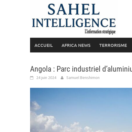
Skip
to
content
ACCUEIL
AFRICA NEWS
TERRORISME
Angola : Parc industriel d’alumi
24 juin 2024
Samuel Benshimon