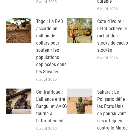
durable
6 août 2026
6 août 2026
Togo : La BAD
Côte d’Ivoire :
accorde un
L’Etat achève le
million de
rachat des
dollars pour
stocks de cacao
soutenir les
stockés
populations
6 août 2026
déplacées dans
les Savanes
6 août 2026
Centrafrique :
Sahara : Le
L’alliance entre
Polisario défie
Bangui et AAKG
les Etats Unis
tourne à
en poursuivant
l’affrontement
ses attaques
contre le Maroc
6 août 2026