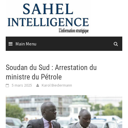
Skip
to
content
Main Menu
Soudan du Sud : Arrestation du
ministre du Pétrole
5 mars 2025
Karol Biedermann