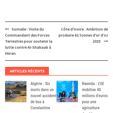
Post
Somalie : Visite du
Côte d’Ivoire : Ambition de
navigation
Commandant des Forces
produire 62 tonnes d’or d’ici
Terrestres pour soutenir la
2025
lutte contre Al-Shabaab à
Hiiran
ARTICLES RÉCENTS
Algérie : Six
Rwanda : L’UE
morts dans un
mobilise 40
nouvel accident
millions d’euros
de bus à
pour une
Constantine
agriculture