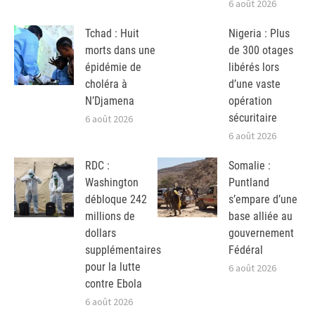
6 août 2026
Tchad : Huit
Nigeria : Plus
morts dans une
de 300 otages
épidémie de
libérés lors
choléra à
d’une vaste
N’Djamena
opération
sécuritaire
6 août 2026
6 août 2026
RDC :
Somalie :
Washington
Puntland
débloque 242
s’empare d’une
millions de
base alliée au
dollars
gouvernement
supplémentaires
Fédéral
pour la lutte
6 août 2026
contre Ebola
6 août 2026