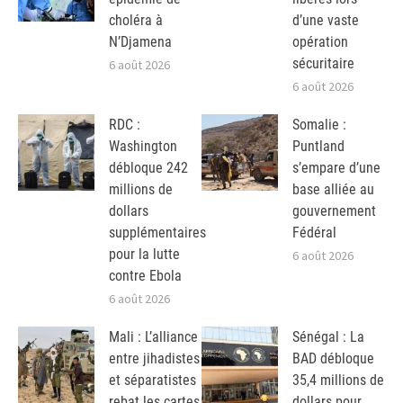
choléra à
d’une vaste
N’Djamena
opération
sécuritaire
6 août 2026
6 août 2026
RDC :
Somalie :
Washington
Puntland
débloque 242
s’empare d’une
millions de
base alliée au
dollars
gouvernement
supplémentaires
Fédéral
pour la lutte
6 août 2026
contre Ebola
6 août 2026
Mali : L’alliance
Sénégal : La
entre jihadistes
BAD débloque
et séparatistes
35,4 millions de
rebat les cartes
dollars pour