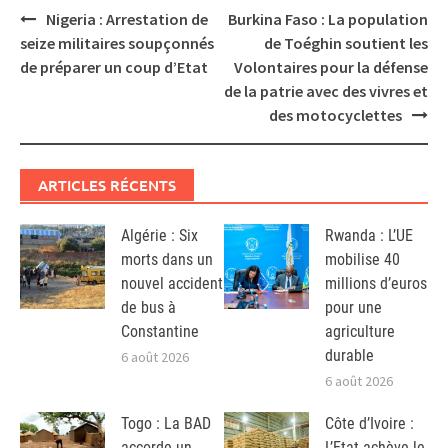
Post
Nigeria : Arrestation de
Burkina Faso : La population
navigation
seize militaires soupçonnés
de Toéghin soutient les
de préparer un coup d’Etat
Volontaires pour la défense
de la patrie avec des vivres et
des motocyclettes
ARTICLES RÉCENTS
Algérie : Six
Rwanda : L’UE
morts dans un
mobilise 40
nouvel accident
millions d’euros
de bus à
pour une
Constantine
agriculture
durable
6 août 2026
6 août 2026
Togo : La BAD
Côte d’Ivoire :
accorde un
L’Etat achève le