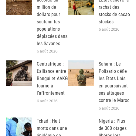
million de
rachat des
dollars pour
stocks de cacao
soutenir les
stockés
populations
6 août 2026
déplacées dans
les Savanes
6 août 2026
Centrafrique :
Sahara : Le
L’alliance entre
Polisario défie
Bangui et AAKG
les Etats Unis
tourne à
en poursuivant
l’affrontement
ses attaques
contre le Maroc
6 août 2026
6 août 2026
Tchad : Huit
Nigeria : Plus
morts dans une
de 300 otages
épidémie de
libérés lors