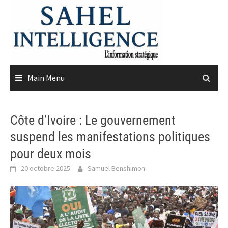
Skip
to
content
Main Menu
Côte d’Ivoire : Le gouvernement
suspend les manifestations politiques
pour deux mois
20 octobre 2025
Samuel Benshimon