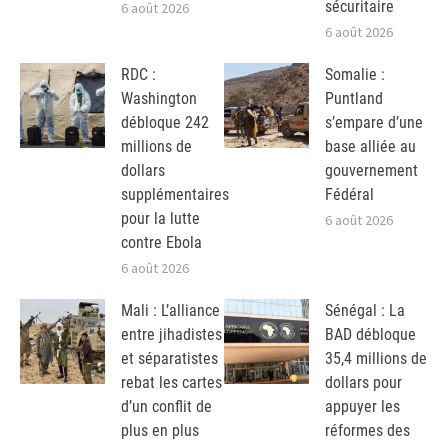
sécuritaire
6 août 2026
6 août 2026
RDC :
Somalie :
Washington
Puntland
débloque 242
s’empare d’une
millions de
base alliée au
dollars
gouvernement
supplémentaires
Fédéral
pour la lutte
6 août 2026
contre Ebola
6 août 2026
Mali : L’alliance
Sénégal : La
entre jihadistes
BAD débloque
et séparatistes
35,4 millions de
rebat les cartes
dollars pour
d’un conflit de
appuyer les
plus en plus
réformes des