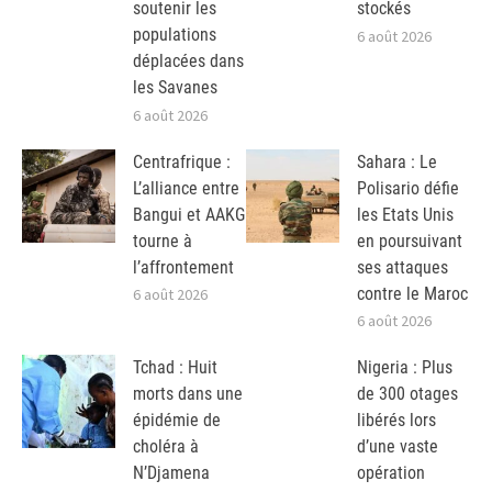
soutenir les
stockés
populations
6 août 2026
déplacées dans
les Savanes
6 août 2026
Centrafrique :
Sahara : Le
L’alliance entre
Polisario défie
Bangui et AAKG
les Etats Unis
tourne à
en poursuivant
l’affrontement
ses attaques
contre le Maroc
6 août 2026
6 août 2026
Tchad : Huit
Nigeria : Plus
morts dans une
de 300 otages
épidémie de
libérés lors
choléra à
d’une vaste
N’Djamena
opération