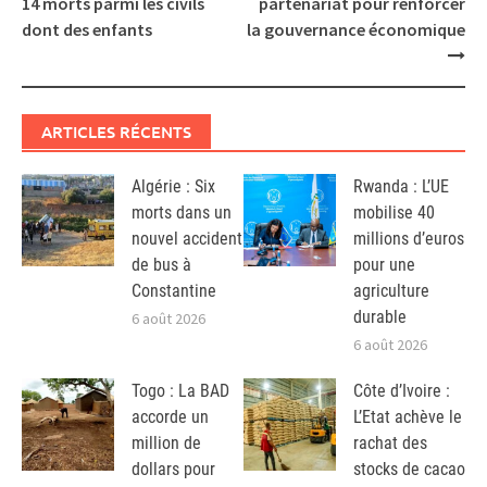
14 morts parmi les civils
partenariat pour renforcer
dont des enfants
la gouvernance économique
ARTICLES RÉCENTS
Algérie : Six
Rwanda : L’UE
morts dans un
mobilise 40
nouvel accident
millions d’euros
de bus à
pour une
Constantine
agriculture
durable
6 août 2026
6 août 2026
Togo : La BAD
Côte d’Ivoire :
accorde un
L’Etat achève le
million de
rachat des
dollars pour
stocks de cacao