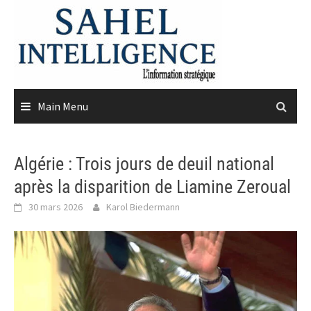
Skip
to
content
Main Menu
Algérie : Trois jours de deuil national
après la disparition de Liamine Zeroual
30 mars 2026
Karol Biedermann