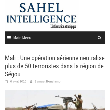
Skip
to
content
Main Menu
Mali : Une opération aérienne neutralise
plus de 50 terroristes dans la région de
Ségou
6 avril 2026
Samuel Benshimon