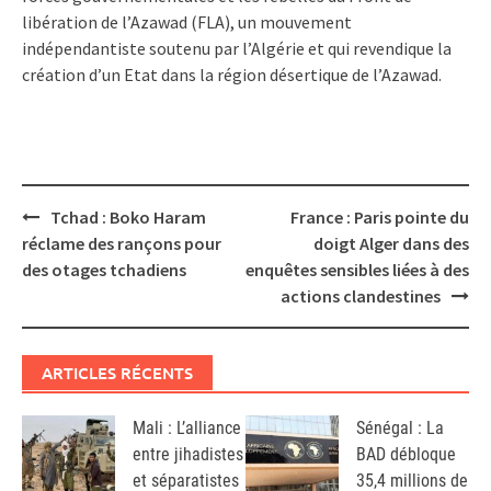
libération de l’Azawad (FLA), un mouvement
indépendantiste soutenu par l’Algérie et qui revendique la
création d’un Etat dans la région désertique de l’Azawad.
Post
Tchad : Boko Haram
France : Paris pointe du
navigation
réclame des rançons pour
doigt Alger dans des
des otages tchadiens
enquêtes sensibles liées à des
actions clandestines
ARTICLES RÉCENTS
Mali : L’alliance
Sénégal : La
entre jihadistes
BAD débloque
et séparatistes
35,4 millions de