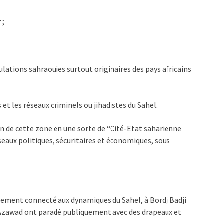
 ;
ulations sahraouies surtout originaires des pays africains
 et les réseaux criminels ou jihadistes du Sahel.
 de cette zone en une sorte de “Cité-Etat saharienne
seaux politiques, sécuritaires et économiques, sous
ectement connecté aux dynamiques du Sahel, à Bordj Badji
L’Azawad ont paradé publiquement avec des drapeaux et