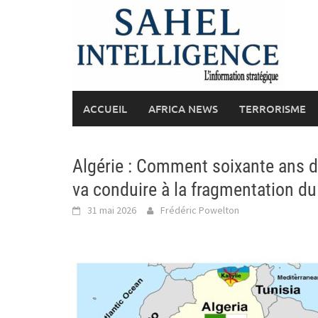
Skip
to
content
ACCUEIL
AFRICA NEWS
TERRORISME
Algérie : Comment soixante ans de
va conduire à la fragmentation du
31 mai 2026
Frédéric Powelton