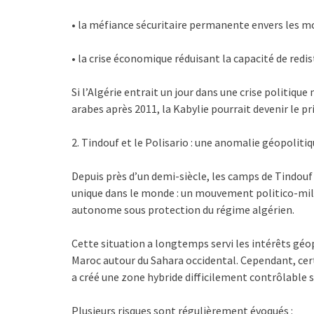
• la méfiance sécuritaire permanente envers les 
• la crise économique réduisant la capacité de redis
Si l’Algérie entrait un jour dans une crise politiq
arabes après 2011, la Kabylie pourrait devenir le pr
2. Tindouf et le Polisario : une anomalie géopoliti
Depuis près d’un demi-siècle, les camps de Tindouf 
unique dans le monde : un mouvement politico-milit
autonome sous protection du régime algérien.
Cette situation a longtemps servi les intérêts géo
Maroc autour du Sahara occidental. Cependant, cert
a créé une zone hybride difficilement contrôlable s
Plusieurs risques sont régulièrement évoqués :