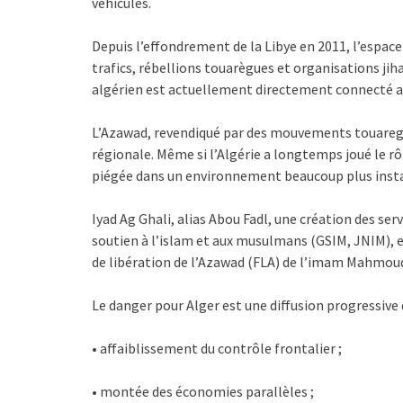
véhicules.
Depuis l’effondrement de la Libye en 2011, l’espac
trafics, rébellions touarègues et organisations jih
algérien est actuellement directement connecté a
L’Azawad, revendiqué par des mouvements touaregs
régionale. Même si l’Algérie a longtemps joué le rô
piégée dans un environnement beaucoup plus insta
Iyad Ag Ghali, alias Abou Fadl, une création des se
soutien à l’islam et aux musulmans (GSIM, JNIM), es
de libération de l’Azawad (FLA) de l’imam Mahmoud
Le danger pour Alger est une diffusion progressive
• affaiblissement du contrôle frontalier ;
• montée des économies parallèles ;