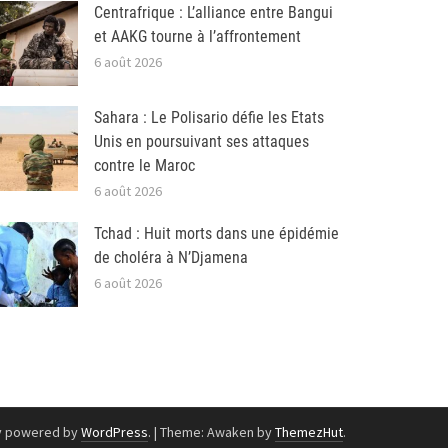
Centrafrique : L’alliance entre Bangui
et AAKG tourne à l’affrontement
6 août 2026
Sahara : Le Polisario défie les Etats
Unis en poursuivant ses attaques
contre le Maroc
6 août 2026
Tchad : Huit morts dans une épidémie
de choléra à N’Djamena
6 août 2026
y powered by
WordPress
.
|
Theme: Awaken by
ThemezHut
.