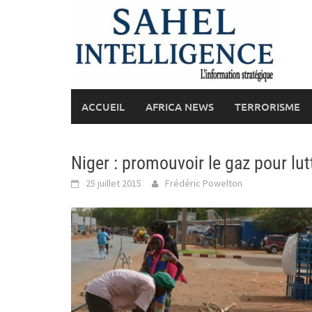
Skip
to
content
ACCUEIL
AFRICA NEWS
TERRORISME
Niger : promouvoir le gaz pour lut
25 juillet 2015
Frédéric Powelton