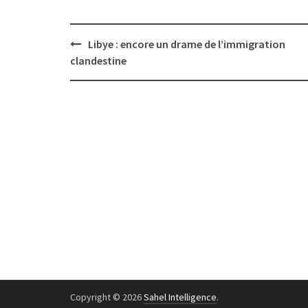
Post
Libye : encore un drame de l’immigration
navigation
clandestine
Copyright © 2026
Sahel Intelligence
.