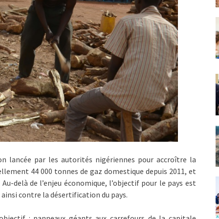
n lancée par les autorités nigériennes pour accroître la
llement 44 000 tonnes de gaz domestique depuis 2011, et
. Au-delà de l’enjeu économique, l’objectif pour le pays est
ainsi contre la désertification du pays.
bjectif : panneaux géants aux carrefours de la capitale