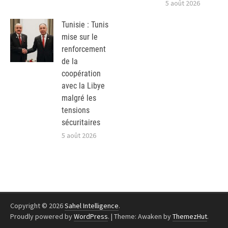
5 août 2026
Tunisie : Tunis
mise sur le
renforcement
de la
coopération
avec la Libye
malgré les
tensions
sécuritaires
5 août 2026
Copyright © 2026
Sahel Intelligence
.
Proudly powered by
WordPress
.
|
Theme: Awaken by
ThemezHut
.