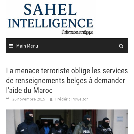
Skip
to
content
Main Menu
La menace terroriste oblige les services
de renseignements belges à demander
l’aide du Maroc
26 novembre 2015
Frédéric Powelton