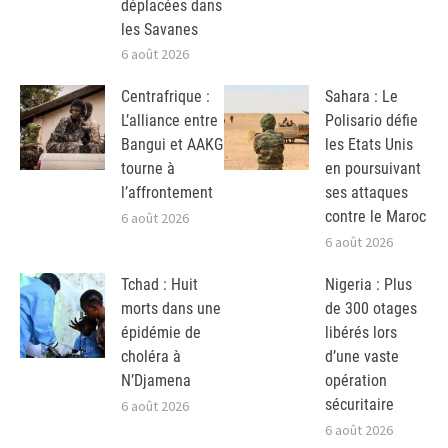
déplacées dans
les Savanes
6 août 2026
Centrafrique :
Sahara : Le
L’alliance entre
Polisario défie
Bangui et AAKG
les Etats Unis
tourne à
en poursuivant
l’affrontement
ses attaques
contre le Maroc
6 août 2026
6 août 2026
Tchad : Huit
Nigeria : Plus
morts dans une
de 300 otages
épidémie de
libérés lors
choléra à
d’une vaste
N’Djamena
opération
sécuritaire
6 août 2026
6 août 2026