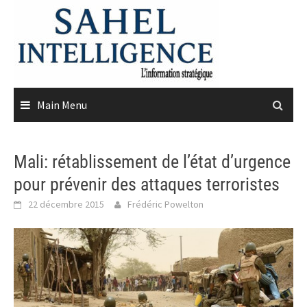
Skip
to
content
Main Menu
Mali: rétablissement de l’état d’urgence
pour prévenir des attaques terroristes
22 décembre 2015
Frédéric Powelton