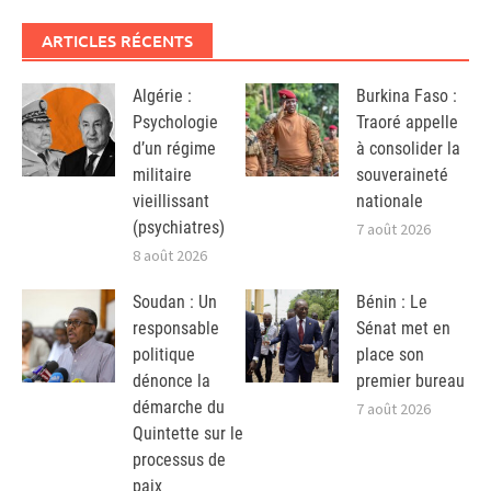
ARTICLES RÉCENTS
Algérie :
Burkina Faso :
Psychologie
Traoré appelle
d’un régime
à consolider la
militaire
souveraineté
vieillissant
nationale
(psychiatres)
7 août 2026
8 août 2026
Soudan : Un
Bénin : Le
responsable
Sénat met en
politique
place son
dénonce la
premier bureau
démarche du
7 août 2026
Quintette sur le
processus de
paix