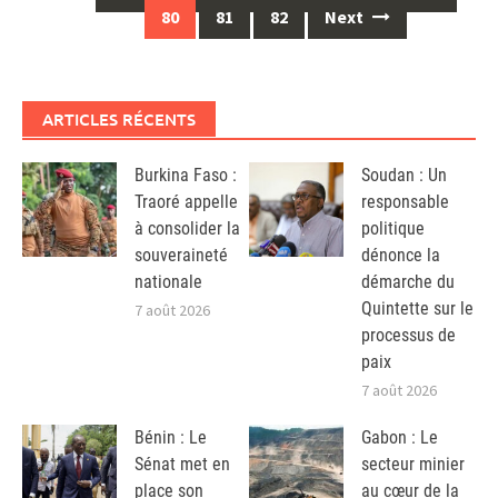
navigation
80
81
82
Next
ARTICLES RÉCENTS
Burkina Faso :
Soudan : Un
Traoré appelle
responsable
à consolider la
politique
souveraineté
dénonce la
nationale
démarche du
Quintette sur le
7 août 2026
processus de
paix
7 août 2026
Bénin : Le
Gabon : Le
Sénat met en
secteur minier
place son
au cœur de la