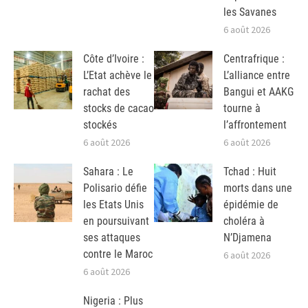
les Savanes
6 août 2026
Côte d’Ivoire :
Centrafrique :
L’Etat achève le
L’alliance entre
rachat des
Bangui et AAKG
stocks de cacao
tourne à
stockés
l’affrontement
6 août 2026
6 août 2026
Sahara : Le
Tchad : Huit
Polisario défie
morts dans une
les Etats Unis
épidémie de
en poursuivant
choléra à
ses attaques
N’Djamena
contre le Maroc
6 août 2026
6 août 2026
Nigeria : Plus