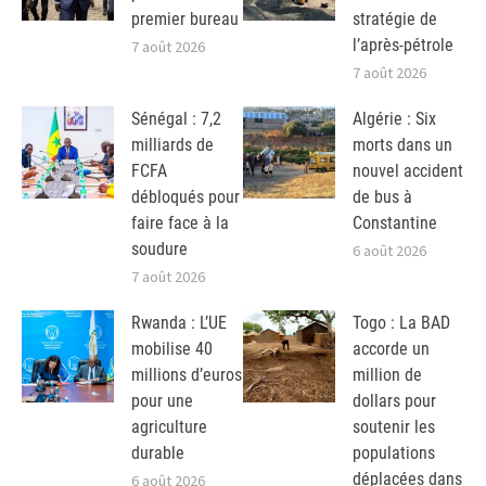
premier bureau
stratégie de
l’après-pétrole
7 août 2026
7 août 2026
Sénégal : 7,2
Algérie : Six
milliards de
morts dans un
FCFA
nouvel accident
débloqués pour
de bus à
faire face à la
Constantine
soudure
6 août 2026
7 août 2026
Rwanda : L’UE
Togo : La BAD
mobilise 40
accorde un
millions d’euros
million de
pour une
dollars pour
agriculture
soutenir les
durable
populations
déplacées dans
6 août 2026