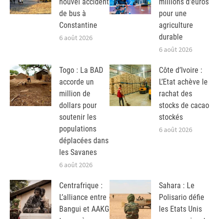
nouvel accident
millions d’euros
de bus à
pour une
Constantine
agriculture
durable
6 août 2026
6 août 2026
Togo : La BAD
Côte d’Ivoire :
accorde un
L’Etat achève le
million de
rachat des
dollars pour
stocks de cacao
soutenir les
stockés
populations
6 août 2026
déplacées dans
les Savanes
6 août 2026
Centrafrique :
Sahara : Le
L’alliance entre
Polisario défie
Bangui et AAKG
les Etats Unis