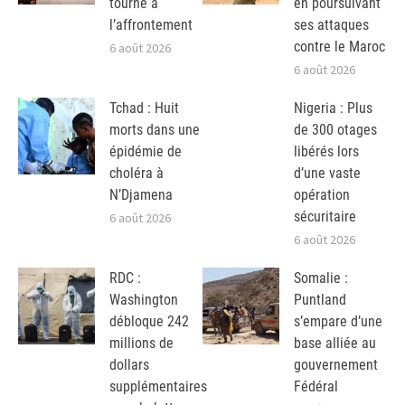
tourne à
en poursuivant
l’affrontement
ses attaques
contre le Maroc
6 août 2026
6 août 2026
Tchad : Huit
Nigeria : Plus
morts dans une
de 300 otages
épidémie de
libérés lors
choléra à
d’une vaste
N’Djamena
opération
sécuritaire
6 août 2026
6 août 2026
RDC :
Somalie :
Washington
Puntland
débloque 242
s’empare d’une
millions de
base alliée au
dollars
gouvernement
supplémentaires
Fédéral