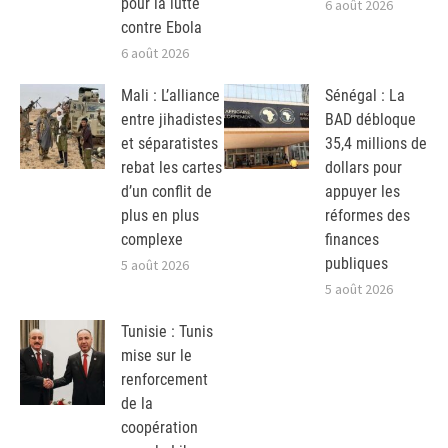
pour la lutte
6 août 2026
contre Ebola
6 août 2026
Mali : L’alliance
Sénégal : La
entre jihadistes
BAD débloque
et séparatistes
35,4 millions de
rebat les cartes
dollars pour
d’un conflit de
appuyer les
plus en plus
réformes des
complexe
finances
publiques
5 août 2026
5 août 2026
Tunisie : Tunis
mise sur le
renforcement
de la
coopération