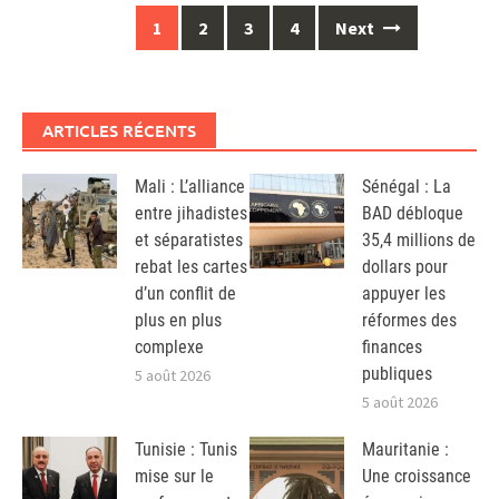
Posts
1
2
3
4
Next
navigation
ARTICLES RÉCENTS
Mali : L’alliance
Sénégal : La
entre jihadistes
BAD débloque
et séparatistes
35,4 millions de
rebat les cartes
dollars pour
d’un conflit de
appuyer les
plus en plus
réformes des
complexe
finances
publiques
5 août 2026
5 août 2026
Tunisie : Tunis
Mauritanie :
mise sur le
Une croissance