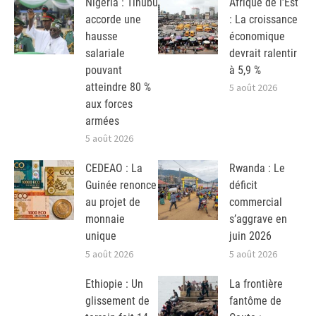
Nigeria : Tinubu
Afrique de l’Est
accorde une
: La croissance
hausse
économique
salariale
devrait ralentir
pouvant
à 5,9 %
atteindre 80 %
5 août 2026
aux forces
armées
5 août 2026
CEDEAO : La
Rwanda : Le
Guinée renonce
déficit
au projet de
commercial
monnaie
s’aggrave en
unique
juin 2026
5 août 2026
5 août 2026
Ethiopie : Un
La frontière
glissement de
fantôme de