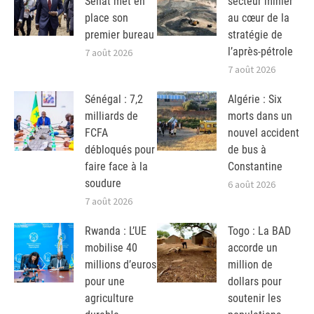
Sénat met en
secteur minier
place son
au cœur de la
premier bureau
stratégie de
l’après-pétrole
7 août 2026
7 août 2026
Sénégal : 7,2
Algérie : Six
milliards de
morts dans un
FCFA
nouvel accident
débloqués pour
de bus à
faire face à la
Constantine
soudure
6 août 2026
7 août 2026
Rwanda : L’UE
Togo : La BAD
mobilise 40
accorde un
millions d’euros
million de
pour une
dollars pour
agriculture
soutenir les