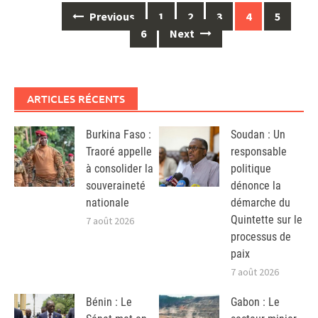
Posts
Previous
1
2
3
4
5
navigation
6
Next
ARTICLES RÉCENTS
Burkina Faso :
Soudan : Un
Traoré appelle
responsable
à consolider la
politique
souveraineté
dénonce la
nationale
démarche du
Quintette sur le
7 août 2026
processus de
paix
7 août 2026
Bénin : Le
Gabon : Le