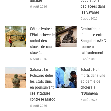
durable
populations
déplacées dans
6 août 2026
les Savanes
6 août 2026
Côte d’Ivoire :
Centrafrique :
L’Etat achève le
L’alliance entre
rachat des
Bangui et AAKG
stocks de cacao
tourne à
stockés
l’affrontement
6 août 2026
6 août 2026
Sahara : Le
Tchad : Huit
Polisario défie
morts dans une
les Etats Unis
épidémie de
en poursuivant
choléra à
ses attaques
N’Djamena
contre le Maroc
6 août 2026
6 août 2026