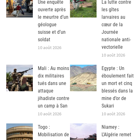
Une enquête
La lutte contre
ouverte après
les gîtes
le meurtre d’un
larvaires au
géologue
cœur de la
suisse et d’un
Journée
soldat
nationale anti-
vectorielle
10 août 2026
10 août 2026
Mali : Au moins
Egypte : Un
dix militaires
éboulement fait
tués dans une
un mort et cinq
attaque
blessés dans la
jihadiste contre
mine d’or de
un camp à San
Sukari
10 août 2026
10 août 2026
Togo :
Niamey :
Mobilisation de
L’Algérie remet