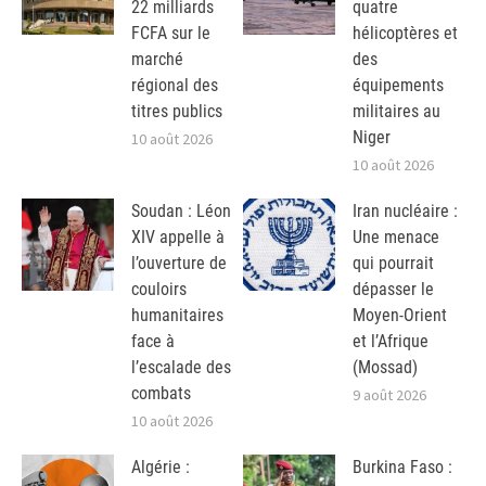
22 milliards
quatre
FCFA sur le
hélicoptères et
marché
des
régional des
équipements
titres publics
militaires au
Niger
10 août 2026
10 août 2026
Soudan : Léon
Iran nucléaire :
XIV appelle à
Une menace
l’ouverture de
qui pourrait
couloirs
dépasser le
humanitaires
Moyen-Orient
face à
et l’Afrique
l’escalade des
(Mossad)
combats
9 août 2026
10 août 2026
Algérie :
Burkina Faso :