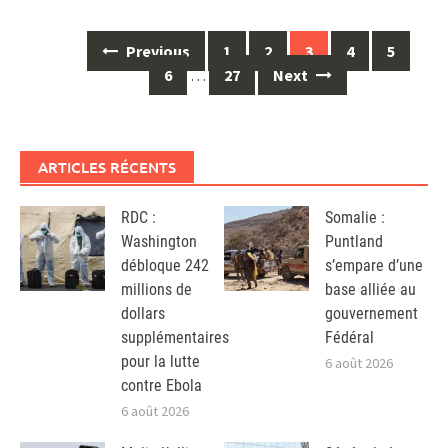
Posts
Previous
1
2
3
4
5
navigation
6
…
27
Next
ARTICLES RÉCENTS
RDC :
Somalie :
Washington
Puntland
débloque 242
s’empare d’une
millions de
base alliée au
dollars
gouvernement
supplémentaires
Fédéral
pour la lutte
6 août 2026
contre Ebola
6 août 2026