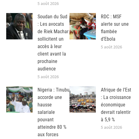
5 août 2026
Soudan du Sud
RDC : MSF
: Les avocats
alerte sur une
de Riek Machar
flambée
sollicitent un
d’Ebola
accès à leur
5 août 2026
client avant la
prochaine
audience
5 août 2026
Nigeria : Tinubu
Afrique de l’Est
accorde une
: La croissance
hausse
économique
salariale
devrait ralentir
pouvant
à 5,9 %
atteindre 80 %
5 août 2026
aux forces