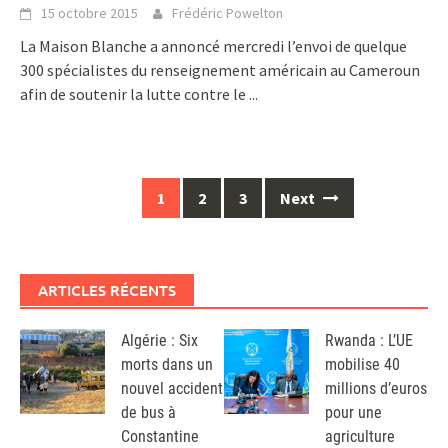
15 octobre 2015
Frédéric Powelton
La Maison Blanche a annoncé mercredi l’envoi de quelque
300 spécialistes du renseignement américain au Cameroun
afin de soutenir la lutte contre le
...
Posts
1
2
3
Next
navigation
ARTICLES RÉCENTS
Algérie : Six
Rwanda : L’UE
morts dans un
mobilise 40
nouvel accident
millions d’euros
de bus à
pour une
Constantine
agriculture