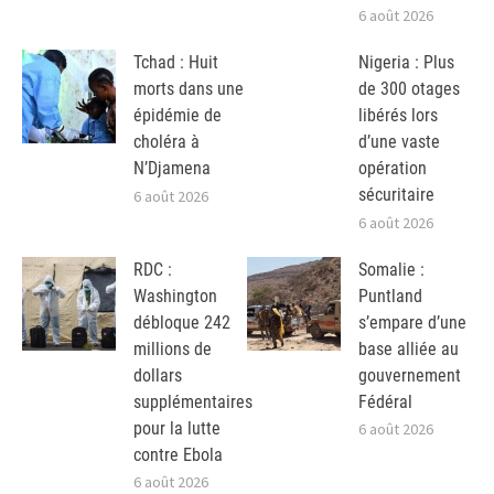
6 août 2026
Tchad : Huit
Nigeria : Plus
morts dans une
de 300 otages
épidémie de
libérés lors
choléra à
d’une vaste
N’Djamena
opération
sécuritaire
6 août 2026
6 août 2026
RDC :
Somalie :
Washington
Puntland
débloque 242
s’empare d’une
millions de
base alliée au
dollars
gouvernement
supplémentaires
Fédéral
pour la lutte
6 août 2026
contre Ebola
6 août 2026