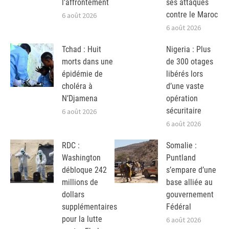
l’affrontement
ses attaques
contre le Maroc
6 août 2026
6 août 2026
Tchad : Huit
Nigeria : Plus
morts dans une
de 300 otages
épidémie de
libérés lors
choléra à
d’une vaste
N’Djamena
opération
sécuritaire
6 août 2026
6 août 2026
RDC :
Somalie :
Washington
Puntland
débloque 242
s’empare d’une
millions de
base alliée au
dollars
gouvernement
supplémentaires
Fédéral
pour la lutte
6 août 2026