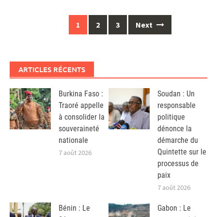
Posts
1
2
3
Next
navigation
ARTICLES RÉCENTS
Burkina Faso :
Soudan : Un
Traoré appelle
responsable
à consolider la
politique
souveraineté
dénonce la
nationale
démarche du
Quintette sur le
7 août 2026
processus de
paix
7 août 2026
Bénin : Le
Gabon : Le