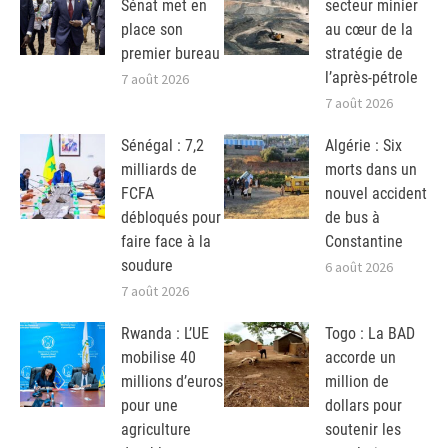
Sénat met en
secteur minier
place son
au cœur de la
premier bureau
stratégie de
l’après-pétrole
7 août 2026
7 août 2026
Sénégal : 7,2
Algérie : Six
milliards de
morts dans un
FCFA
nouvel accident
débloqués pour
de bus à
faire face à la
Constantine
soudure
6 août 2026
7 août 2026
Rwanda : L’UE
Togo : La BAD
mobilise 40
accorde un
millions d’euros
million de
pour une
dollars pour
agriculture
soutenir les