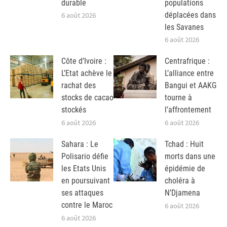
durable
populations
déplacées dans
6 août 2026
les Savanes
6 août 2026
Côte d’Ivoire :
Centrafrique :
L’Etat achève le
L’alliance entre
rachat des
Bangui et AAKG
stocks de cacao
tourne à
stockés
l’affrontement
6 août 2026
6 août 2026
Sahara : Le
Tchad : Huit
Polisario défie
morts dans une
les Etats Unis
épidémie de
en poursuivant
choléra à
ses attaques
N’Djamena
contre le Maroc
6 août 2026
6 août 2026