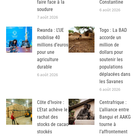
faire face à la
Constantine
soudure
6 août 2026
7 août 2026
Rwanda : L’UE
Togo : La BAD
mobilise 40
accorde un
millions d’euros
million de
pour une
dollars pour
agriculture
soutenir les
durable
populations
déplacées dans
6 août 2026
les Savanes
6 août 2026
Côte d’Ivoire :
Centrafrique :
L’Etat achève le
L’alliance entre
rachat des
Bangui et AAKG
stocks de cacao
tourne à
stockés
l’affrontement