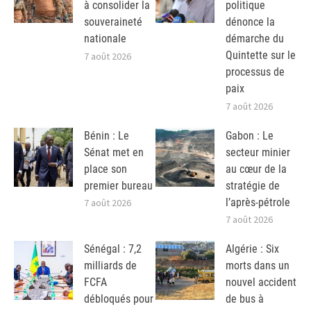
à consolider la
politique
souveraineté
dénonce la
nationale
démarche du
Quintette sur le
7 août 2026
processus de
paix
7 août 2026
Bénin : Le
Gabon : Le
Sénat met en
secteur minier
place son
au cœur de la
premier bureau
stratégie de
l’après-pétrole
7 août 2026
7 août 2026
Sénégal : 7,2
Algérie : Six
milliards de
morts dans un
FCFA
nouvel accident
débloqués pour
de bus à