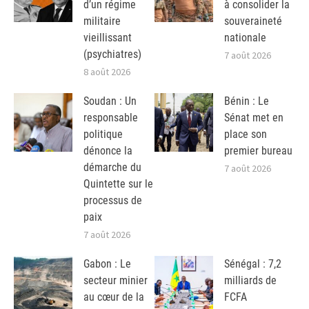
d’un régime
à consolider la
militaire
souveraineté
vieillissant
nationale
(psychiatres)
7 août 2026
8 août 2026
Soudan : Un
Bénin : Le
responsable
Sénat met en
politique
place son
dénonce la
premier bureau
démarche du
7 août 2026
Quintette sur le
processus de
paix
7 août 2026
Gabon : Le
Sénégal : 7,2
secteur minier
milliards de
au cœur de la
FCFA