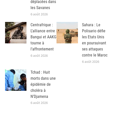
déplacées dans
les Savanes
6 août 2026
Centrafrique :
Sahara : Le
L’alliance entre
Polisario défie
Bangui et AAKG
les Etats Unis
tourne à
en poursuivant
l’affrontement
ses attaques
contre le Maroc
6 août 2026
6 août 2026
Tchad : Huit
morts dans une
épidémie de
choléra à
N’Djamena
6 août 2026