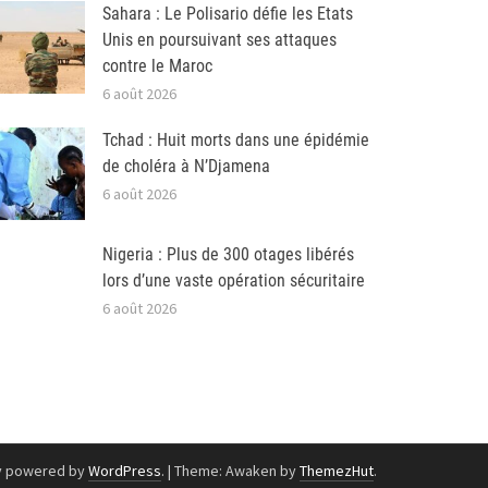
Sahara : Le Polisario défie les Etats
Unis en poursuivant ses attaques
contre le Maroc
6 août 2026
Tchad : Huit morts dans une épidémie
de choléra à N’Djamena
6 août 2026
Nigeria : Plus de 300 otages libérés
lors d’une vaste opération sécuritaire
6 août 2026
y powered by
WordPress
.
|
Theme: Awaken by
ThemezHut
.