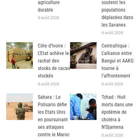
agriculture
soutenir les
durable
populations
déplacées dans
6 août 2026
les Savanes
6 août 2026
Côte d’Ivoire :
Centrafrique :
L’Etat achève le
L’alliance entre
rachat des
Bangui et AAKG
stocks de cacao
tourne à
stockés
l’affrontement
6 août 2026
6 août 2026
Sahara : Le
Tchad : Huit
Polisario défie
morts dans une
les Etats Unis
épidémie de
en poursuivant
choléra à
ses attaques
N’Djamena
contre le Maroc
6 août 2026