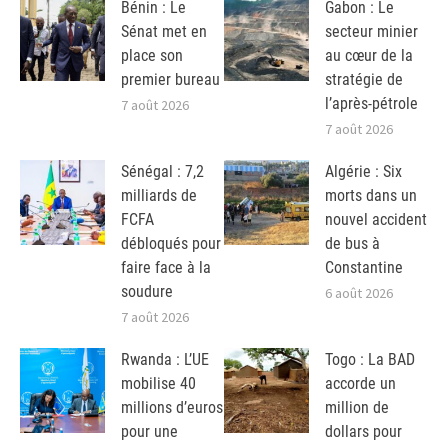
Bénin : Le
Gabon : Le
Sénat met en
secteur minier
place son
au cœur de la
premier bureau
stratégie de
l’après-pétrole
7 août 2026
7 août 2026
Sénégal : 7,2
Algérie : Six
milliards de
morts dans un
FCFA
nouvel accident
débloqués pour
de bus à
faire face à la
Constantine
soudure
6 août 2026
7 août 2026
Rwanda : L’UE
Togo : La BAD
mobilise 40
accorde un
millions d’euros
million de
pour une
dollars pour