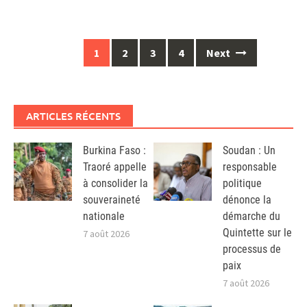
Posts
1
2
3
4
Next
navigation
ARTICLES RÉCENTS
Burkina Faso :
Soudan : Un
Traoré appelle
responsable
à consolider la
politique
souveraineté
dénonce la
nationale
démarche du
Quintette sur le
7 août 2026
processus de
paix
7 août 2026