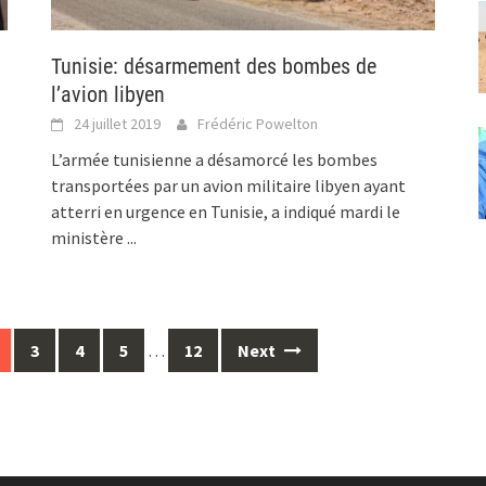
Tunisie: désarmement des bombes de
l’avion libyen
24 juillet 2019
Frédéric Powelton
L’armée tunisienne a désamorcé les bombes
transportées par un avion militaire libyen ayant
atterri en urgence en Tunisie, a indiqué mardi le
ministère
...
3
4
5
…
12
Next