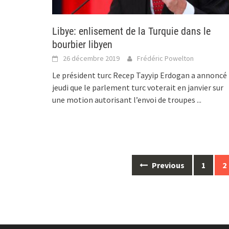
Libye: enlisement de la Turquie dans le
bourbier libyen
26 décembre 2019
Frédéric Powelton
Le président turc Recep Tayyip Erdogan a annoncé
jeudi que le parlement turc voterait en janvier sur
une motion autorisant l’envoi de troupes
...
Posts
Previous
1
2
navigation