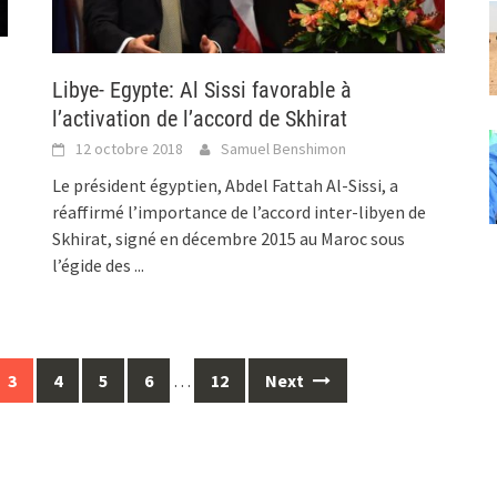
Libye- Egypte: Al Sissi favorable à
l’activation de l’accord de Skhirat
12 octobre 2018
Samuel Benshimon
Le président égyptien, Abdel Fattah Al-Sissi, a
réaffirmé l’importance de l’accord inter-libyen de
Skhirat, signé en décembre 2015 au Maroc sous
l’égide des
...
3
4
5
6
…
12
Next