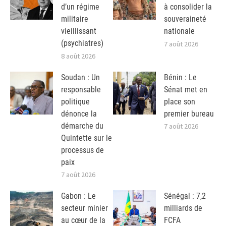
d’un régime
à consolider la
militaire
souveraineté
vieillissant
nationale
(psychiatres)
7 août 2026
8 août 2026
Soudan : Un
Bénin : Le
responsable
Sénat met en
politique
place son
dénonce la
premier bureau
démarche du
7 août 2026
Quintette sur le
processus de
paix
7 août 2026
Gabon : Le
Sénégal : 7,2
secteur minier
milliards de
au cœur de la
FCFA