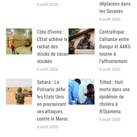
déplacées dans
6 août 2026
les Savanes
6 août 2026
Côte d’Ivoire :
Centrafrique :
L’Etat achève le
L’alliance entre
rachat des
Bangui et AAKG
stocks de cacao
tourne à
stockés
l’affrontement
6 août 2026
6 août 2026
Sahara : Le
Tchad : Huit
Polisario défie
morts dans une
les Etats Unis
épidémie de
en poursuivant
choléra à
ses attaques
N’Djamena
contre le Maroc
6 août 2026
6 août 2026