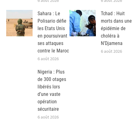
6 août 2026
6 août 2026
Sahara : Le
Tchad : Huit
Polisario défie
morts dans une
les Etats Unis
épidémie de
en poursuivant
choléra à
ses attaques
N’Djamena
contre le Maroc
6 août 2026
6 août 2026
Nigeria : Plus
de 300 otages
libérés lors
d’une vaste
opération
sécuritaire
6 août 2026