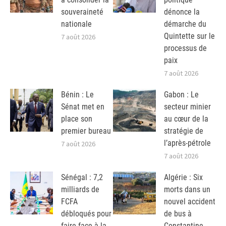
souveraineté
dénonce la
nationale
démarche du
Quintette sur le
7 août 2026
processus de
paix
7 août 2026
Bénin : Le
Gabon : Le
Sénat met en
secteur minier
place son
au cœur de la
premier bureau
stratégie de
l’après-pétrole
7 août 2026
7 août 2026
Sénégal : 7,2
Algérie : Six
milliards de
morts dans un
FCFA
nouvel accident
débloqués pour
de bus à
faire face à la
Constantine