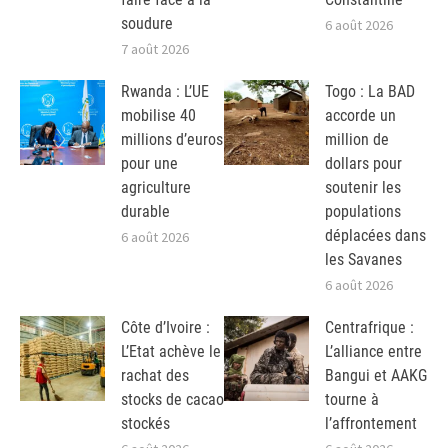
soudure
6 août 2026
7 août 2026
Rwanda : L’UE
Togo : La BAD
mobilise 40
accorde un
millions d’euros
million de
pour une
dollars pour
agriculture
soutenir les
durable
populations
déplacées dans
6 août 2026
les Savanes
6 août 2026
Côte d’Ivoire :
Centrafrique :
L’Etat achève le
L’alliance entre
rachat des
Bangui et AAKG
stocks de cacao
tourne à
stockés
l’affrontement