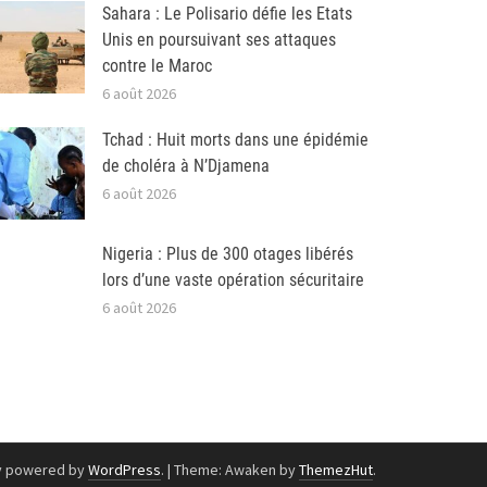
Sahara : Le Polisario défie les Etats
Unis en poursuivant ses attaques
contre le Maroc
6 août 2026
Tchad : Huit morts dans une épidémie
de choléra à N’Djamena
6 août 2026
Nigeria : Plus de 300 otages libérés
lors d’une vaste opération sécuritaire
6 août 2026
y powered by
WordPress
.
|
Theme: Awaken by
ThemezHut
.