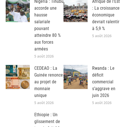
Nigeria : Tinubu
Afrique de l’Est
accorde une
: La croissance
hausse
économique
salariale
devrait ralentir
pouvant
à 5,9 %
atteindre 80 %
5 août 2026
aux forces
armées
5 août 2026
CEDEAO : La
Rwanda : Le
Guinée renonce
déficit
au projet de
commercial
monnaie
s’aggrave en
unique
juin 2026
5 août 2026
5 août 2026
Ethiopie : Un
glissement de