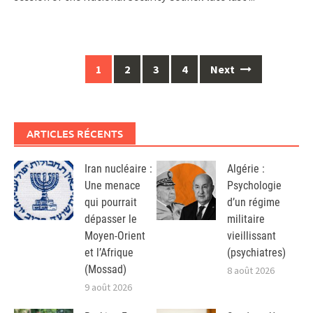
Posts
1
2
3
4
Next
navigation
ARTICLES RÉCENTS
Iran nucléaire :
Algérie :
Une menace
Psychologie
qui pourrait
d’un régime
dépasser le
militaire
Moyen-Orient
vieillissant
et l’Afrique
(psychiatres)
(Mossad)
8 août 2026
9 août 2026