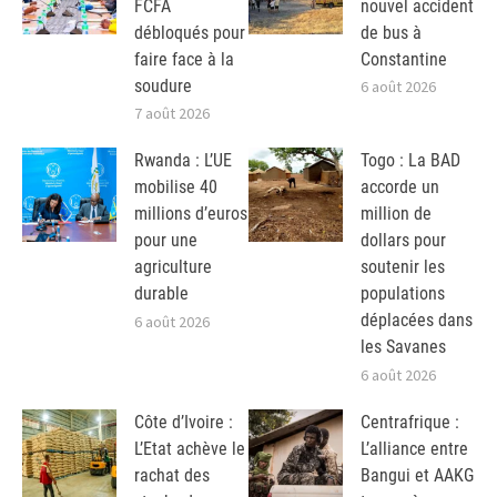
FCFA
nouvel accident
débloqués pour
de bus à
faire face à la
Constantine
soudure
6 août 2026
7 août 2026
Rwanda : L’UE
Togo : La BAD
mobilise 40
accorde un
millions d’euros
million de
pour une
dollars pour
agriculture
soutenir les
durable
populations
déplacées dans
6 août 2026
les Savanes
6 août 2026
Côte d’Ivoire :
Centrafrique :
L’Etat achève le
L’alliance entre
rachat des
Bangui et AAKG