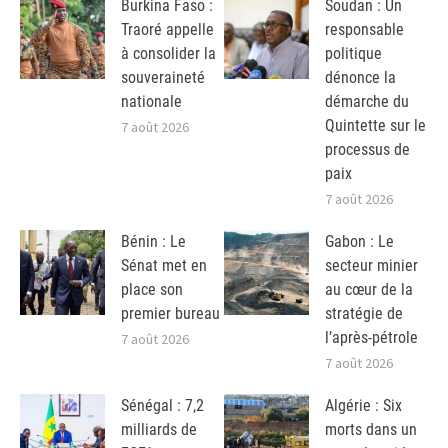
Burkina Faso :
Soudan : Un
Traoré appelle
responsable
à consolider la
politique
souveraineté
dénonce la
nationale
démarche du
Quintette sur le
7 août 2026
processus de
paix
7 août 2026
Bénin : Le
Gabon : Le
Sénat met en
secteur minier
place son
au cœur de la
premier bureau
stratégie de
l’après-pétrole
7 août 2026
7 août 2026
Sénégal : 7,2
Algérie : Six
milliards de
morts dans un