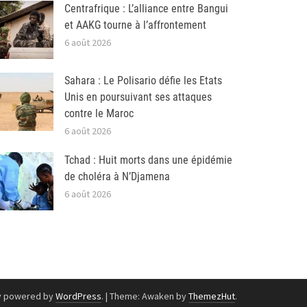
Centrafrique : L’alliance entre Bangui
et AAKG tourne à l’affrontement
6 août 2026
Sahara : Le Polisario défie les Etats
Unis en poursuivant ses attaques
contre le Maroc
6 août 2026
Tchad : Huit morts dans une épidémie
de choléra à N’Djamena
6 août 2026
y powered by
WordPress
.
|
Theme: Awaken by
ThemezHut
.