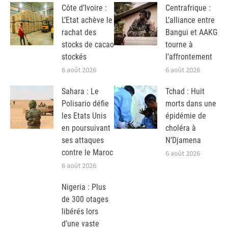
Côte d’Ivoire :
Centrafrique :
L’Etat achève le
L’alliance entre
rachat des
Bangui et AAKG
stocks de cacao
tourne à
stockés
l’affrontement
6 août 2026
6 août 2026
Sahara : Le
Tchad : Huit
Polisario défie
morts dans une
les Etats Unis
épidémie de
en poursuivant
choléra à
ses attaques
N’Djamena
contre le Maroc
6 août 2026
6 août 2026
Nigeria : Plus
de 300 otages
libérés lors
d’une vaste