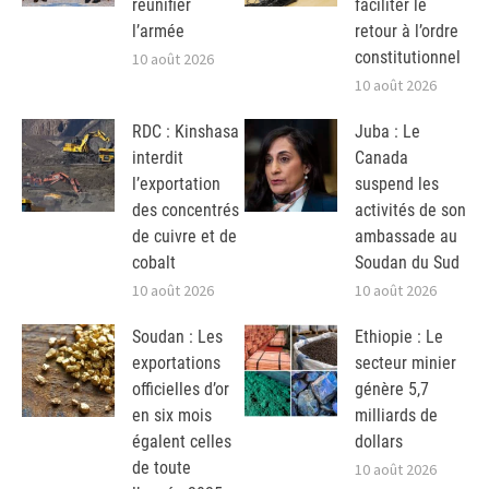
réunifier
faciliter le
l’armée
retour à l’ordre
constitutionnel
10 août 2026
10 août 2026
RDC : Kinshasa
Juba : Le
interdit
Canada
l’exportation
suspend les
des concentrés
activités de son
de cuivre et de
ambassade au
cobalt
Soudan du Sud
10 août 2026
10 août 2026
Soudan : Les
Ethiopie : Le
exportations
secteur minier
officielles d’or
génère 5,7
en six mois
milliards de
égalent celles
dollars
de toute
10 août 2026