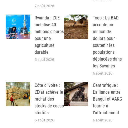
7 août 2026
Rwanda : L’UE
Togo : La BAD
mobilise 40
accorde un
millions d’euros
million de
pour une
dollars pour
agriculture
soutenir les
durable
populations
déplacées dans
6 août 2026
les Savanes
6 août 2026
Côte d’Ivoire :
Centrafrique :
L’Etat achève le
L’alliance entre
rachat des
Bangui et AAKG
stocks de cacao
tourne à
stockés
l’affrontement
6 août 2026
6 août 2026