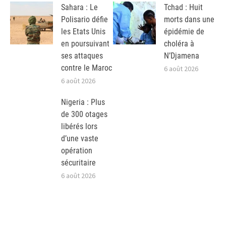
Sahara : Le
Tchad : Huit
Polisario défie
morts dans une
les Etats Unis
épidémie de
en poursuivant
choléra à
ses attaques
N’Djamena
contre le Maroc
6 août 2026
6 août 2026
Nigeria : Plus
de 300 otages
libérés lors
d’une vaste
opération
sécuritaire
6 août 2026