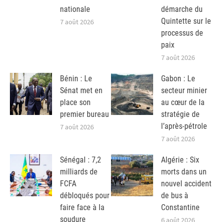
nationale
démarche du
Quintette sur le
7 août 2026
processus de
paix
7 août 2026
Bénin : Le
Gabon : Le
Sénat met en
secteur minier
place son
au cœur de la
premier bureau
stratégie de
l’après-pétrole
7 août 2026
7 août 2026
Sénégal : 7,2
Algérie : Six
milliards de
morts dans un
FCFA
nouvel accident
débloqués pour
de bus à
faire face à la
Constantine
soudure
6 août 2026