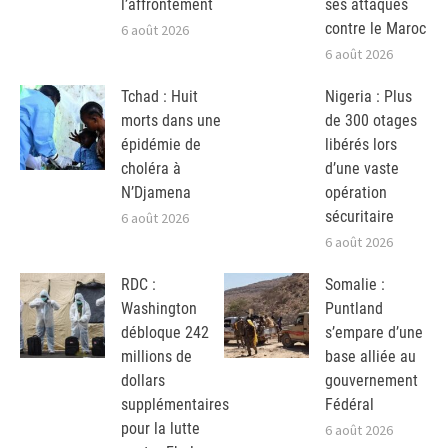
l’affrontement
ses attaques
contre le Maroc
6 août 2026
6 août 2026
Tchad : Huit
Nigeria : Plus
morts dans une
de 300 otages
épidémie de
libérés lors
choléra à
d’une vaste
N’Djamena
opération
sécuritaire
6 août 2026
6 août 2026
RDC :
Somalie :
Washington
Puntland
débloque 242
s’empare d’une
millions de
base alliée au
dollars
gouvernement
supplémentaires
Fédéral
pour la lutte
6 août 2026