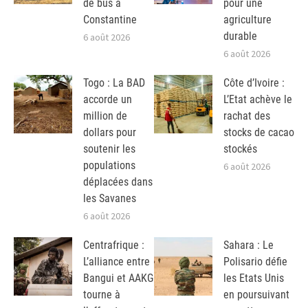
de bus à
pour une
Constantine
agriculture
durable
6 août 2026
6 août 2026
Togo : La BAD
Côte d’Ivoire :
accorde un
L’Etat achève le
million de
rachat des
dollars pour
stocks de cacao
soutenir les
stockés
populations
6 août 2026
déplacées dans
les Savanes
6 août 2026
Centrafrique :
Sahara : Le
L’alliance entre
Polisario défie
Bangui et AAKG
les Etats Unis
tourne à
en poursuivant