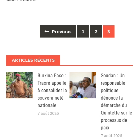
Posts
Previous
1
2
3
navigation
ARTICLES RÉCENTS
Burkina Faso :
Soudan : Un
Traoré appelle
responsable
à consolider la
politique
souveraineté
dénonce la
nationale
démarche du
Quintette sur le
7 août 2026
processus de
paix
7 août 2026