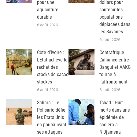
pour une
dollars pour
agriculture
soutenir les
durable
populations
déplacées dans
6 août 2026
les Savanes
6 août 2026
Côte d’Ivoire :
Centrafrique :
L’Etat achève le
L’alliance entre
rachat des
Bangui et AAKG
stocks de cacao
tourne à
stockés
l’affrontement
6 août 2026
6 août 2026
Sahara : Le
Tchad : Huit
Polisario défie
morts dans une
les Etats Unis
épidémie de
en poursuivant
choléra à
ses attaques
N’Djamena