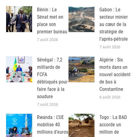
Bénin : Le
Gabon : Le
Sénat met en
secteur minier
place son
au cœur de la
premier bureau
stratégie de
l’après-pétrole
7 août 2026
7 août 2026
Sénégal : 7,2
Algérie : Six
milliards de
morts dans un
FCFA
nouvel accident
débloqués pour
de bus à
faire face à la
Constantine
soudure
6 août 2026
7 août 2026
Rwanda : L’UE
Togo : La BAD
mobilise 40
accorde un
millions d’euros
million de