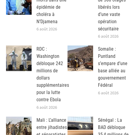
épidémie de
libérés lors
choléra à
d’une vaste
N’Djamena
opération
sécuritaire
6 août 2026
6 août 2026
RDC :
Somalie :
Washington
Puntland
débloque 242
s’empare d’une
millions de
base alliée au
dollars
gouvernement
supplémentaires
Fédéral
pour la lutte
6 août 2026
contre Ebola
6 août 2026
Mali : L’alliance
Sénégal : La
entre jihadistes
BAD débloque
et séparatistes
35,4 millions de