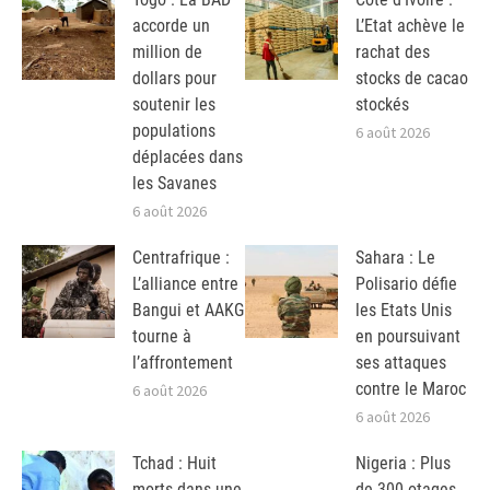
accorde un
L’Etat achève le
million de
rachat des
dollars pour
stocks de cacao
soutenir les
stockés
populations
6 août 2026
déplacées dans
les Savanes
6 août 2026
Centrafrique :
Sahara : Le
L’alliance entre
Polisario défie
Bangui et AAKG
les Etats Unis
tourne à
en poursuivant
l’affrontement
ses attaques
contre le Maroc
6 août 2026
6 août 2026
Tchad : Huit
Nigeria : Plus
morts dans une
de 300 otages