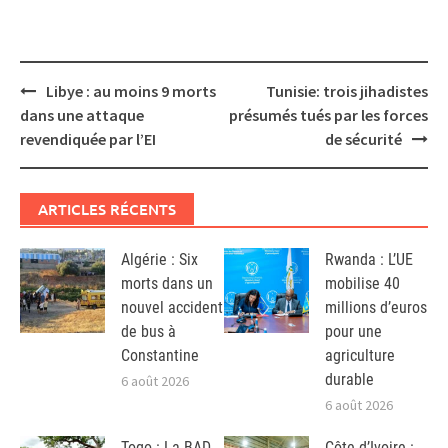
Post
Libye : au moins 9 morts
Tunisie: trois jihadistes
navigation
dans une attaque
présumés tués par les forces
revendiquée par l’EI
de sécurité
ARTICLES RÉCENTS
Algérie : Six
Rwanda : L’UE
morts dans un
mobilise 40
nouvel accident
millions d’euros
de bus à
pour une
Constantine
agriculture
durable
6 août 2026
6 août 2026
Togo : La BAD
Côte d’Ivoire :