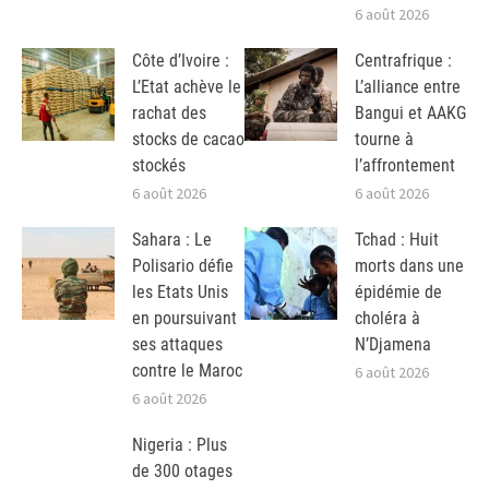
6 août 2026
Côte d’Ivoire :
Centrafrique :
L’Etat achève le
L’alliance entre
rachat des
Bangui et AAKG
stocks de cacao
tourne à
stockés
l’affrontement
6 août 2026
6 août 2026
Sahara : Le
Tchad : Huit
Polisario défie
morts dans une
les Etats Unis
épidémie de
en poursuivant
choléra à
ses attaques
N’Djamena
contre le Maroc
6 août 2026
6 août 2026
Nigeria : Plus
de 300 otages