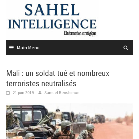
Skip
to
content
Main Menu
Mali : un soldat tué et nombreux
terroristes neutralisés
21 juin 2019
Samuel Benshimon