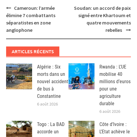
Post
Cameroun: l’armée
Soudan: un accord de paix
navigation
élimine 7 combattants
signé entre Khartoum et
séparatistes en zone
quatre mouvements
anglophone
rebelles
ARTICLES RÉCENTS
Algérie : Six
Rwanda : L’UE
morts dans un
mobilise 40
nouvel accident
millions d’euros
de bus à
pour une
Constantine
agriculture
durable
6 août 2026
6 août 2026
Togo : La BAD
Côte d’Ivoire :
accorde un
L’Etat achève le