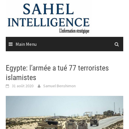
Skip
to
content
Main Menu
Egypte: l’armée a tué 77 terroristes
islamistes
31 août 2020
Samuel Benshimon