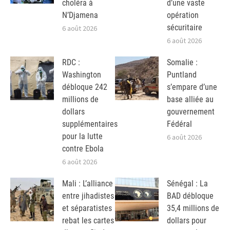
choléra à
d’une vaste
N’Djamena
opération
sécuritaire
6 août 2026
6 août 2026
RDC :
Somalie :
Washington
Puntland
débloque 242
s’empare d’une
millions de
base alliée au
dollars
gouvernement
supplémentaires
Fédéral
pour la lutte
6 août 2026
contre Ebola
6 août 2026
Mali : L’alliance
Sénégal : La
entre jihadistes
BAD débloque
et séparatistes
35,4 millions de
rebat les cartes
dollars pour