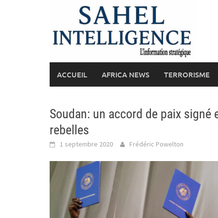
Skip
to
content
ACCUEIL
AFRICA NEWS
TERRORISME
Soudan: un accord de paix signé
rebelles
1 septembre 2020
Frédéric Powelton