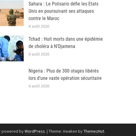
Sahara : Le Polisario défie les Etats
Unis en poursuivant ses attaques
contre le Maroc
6 août 2026
Tchad : Huit morts dans une épidémie
de choléra à N’Djamena
6 août 2026
Nigeria : Plus de 300 otages libérés
lors d’une vaste opération sécuritaire
6 août 2026
y powered by
WordPress
.
|
Theme: Awaken by
ThemezHut
.