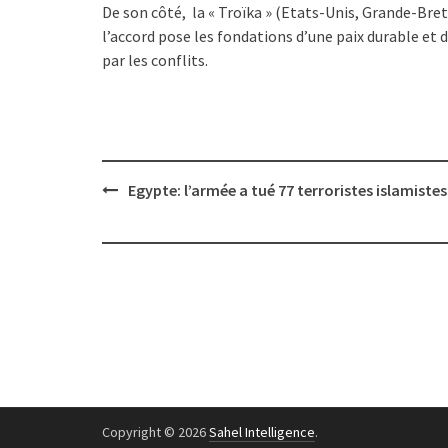
De son côté, la « Troïka » (Etats-Unis, Grande-B
l’accord pose les fondations d’une paix durable et d
par les conflits.
Post
Egypte: l’armée a tué 77 terroristes islamiste
navigation
Copyright © 2026
Sahel Intelligence
.