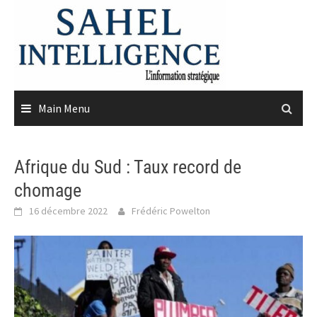
Skip
to
content
Main Menu
Afrique du Sud : Taux record de
chomage
16 décembre 2022
Frédéric Powelton