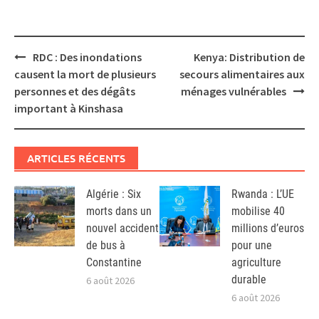
Post
RDC : Des inondations
Kenya: Distribution de
navigation
causent la mort de plusieurs
secours alimentaires aux
personnes et des dégâts
ménages vulnérables
important à Kinshasa
ARTICLES RÉCENTS
Algérie : Six
Rwanda : L’UE
morts dans un
mobilise 40
nouvel accident
millions d’euros
de bus à
pour une
Constantine
agriculture
durable
6 août 2026
6 août 2026