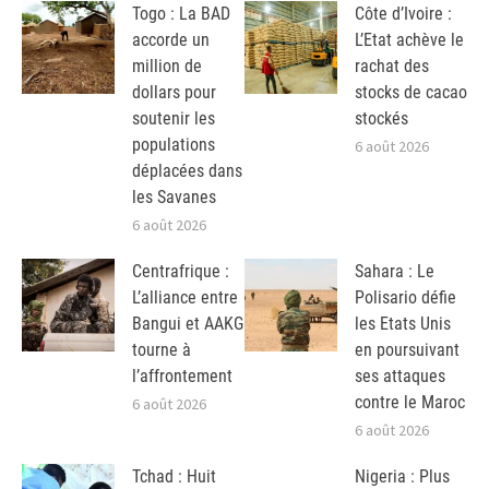
Togo : La BAD
Côte d’Ivoire :
accorde un
L’Etat achève le
million de
rachat des
dollars pour
stocks de cacao
soutenir les
stockés
populations
6 août 2026
déplacées dans
les Savanes
6 août 2026
Centrafrique :
Sahara : Le
L’alliance entre
Polisario défie
Bangui et AAKG
les Etats Unis
tourne à
en poursuivant
l’affrontement
ses attaques
contre le Maroc
6 août 2026
6 août 2026
Tchad : Huit
Nigeria : Plus