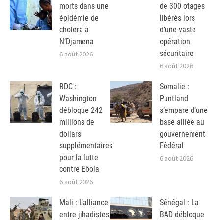
morts dans une
de 300 otages
épidémie de
libérés lors
choléra à
d’une vaste
N’Djamena
opération
sécuritaire
6 août 2026
6 août 2026
RDC :
Somalie :
Washington
Puntland
débloque 242
s’empare d’une
millions de
base alliée au
dollars
gouvernement
supplémentaires
Fédéral
pour la lutte
6 août 2026
contre Ebola
6 août 2026
Mali : L’alliance
Sénégal : La
entre jihadistes
BAD débloque