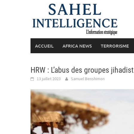
Skip
to
content
ACCUEIL
AFRICA NEWS
TERRORISME
HRW : L’abus des groupes jihadist
13 juillet 2023
Samuel Benshimon