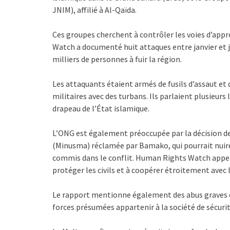
JNIM), affilié à Al-Qaïda.
Ces groupes cherchent à contrôler les voies d’app
Watch a documenté huit attaques entre janvier et j
milliers de personnes à fuir la région.
Les attaquants étaient armés de fusils d’assaut et 
militaires avec des turbans. Ils parlaient plusieurs 
drapeau de l’État islamique.
L’ONG est également préoccupée par la décision de 
(Minusma) réclamée par Bamako, qui pourrait nuire
commis dans le conflit. Human Rights Watch appell
protéger les civils et à coopérer étroitement ave
Le rapport mentionne également des abus graves c
forces présumées appartenir à la société de sécuri