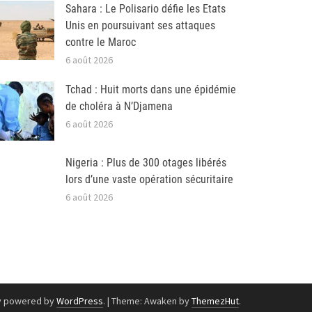
Sahara : Le Polisario défie les Etats
Unis en poursuivant ses attaques
contre le Maroc
6 août 2026
Tchad : Huit morts dans une épidémie
de choléra à N’Djamena
6 août 2026
Nigeria : Plus de 300 otages libérés
lors d’une vaste opération sécuritaire
6 août 2026
y powered by
WordPress
.
|
Theme: Awaken by
ThemezHut
.