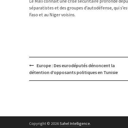
Le Mali connaît une crise sécuritaire profonde depu
séparatistes et des groupes d’autodéfense, qui s’es
Faso et au Niger voisins.
Post
Europe : Des eurodéputés dénoncent la
navigation
détention d’opposants politiques en Tunisie
Copyright © 2026
Sahel Intelligence
.