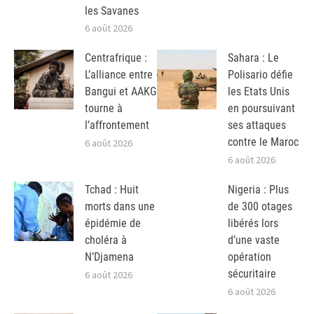
les Savanes
6 août 2026
Centrafrique :
Sahara : Le
L’alliance entre
Polisario défie
Bangui et AAKG
les Etats Unis
tourne à
en poursuivant
l’affrontement
ses attaques
contre le Maroc
6 août 2026
6 août 2026
Tchad : Huit
Nigeria : Plus
morts dans une
de 300 otages
épidémie de
libérés lors
choléra à
d’une vaste
N’Djamena
opération
sécuritaire
6 août 2026
6 août 2026