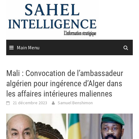
Skip
to
content
Main Menu
Mali : Convocation de l’ambassadeur
algérien pour ingérence d’Alger dans
les affaires intérieures maliennes
21 décembre 2023
Samuel Benshimon