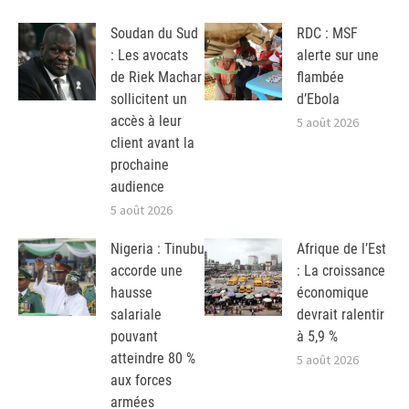
Soudan du Sud
RDC : MSF
: Les avocats
alerte sur une
de Riek Machar
flambée
sollicitent un
d’Ebola
accès à leur
5 août 2026
client avant la
prochaine
audience
5 août 2026
Nigeria : Tinubu
Afrique de l’Est
accorde une
: La croissance
hausse
économique
salariale
devrait ralentir
pouvant
à 5,9 %
atteindre 80 %
5 août 2026
aux forces
armées