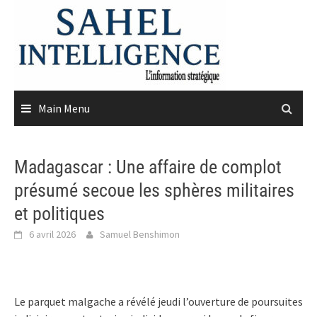
Skip
to
content
Main Menu
Madagascar : Une affaire de complot
présumé secoue les sphères militaires
et politiques
6 avril 2026
Samuel Benshimon
Le parquet malgache a révélé jeudi l’ouverture de poursuites