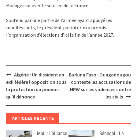
Madagascar avec le soutien de la France.
Soutenu par une partie de l’armée ayant appuyé les
manifestants, le président par intérim a promis
l’organisation d’élections d’ici la fin de l’année 2027.
Post
Algérie : Un dissident en
Burkina Faso : Ouagadougou
navigation
exil fédère l’opposition sous
conteste les accusations de
la protection du pouvoir
HRW sur les violences contre
qu’il dénonce
les civils
ARTICLES RÉCENTS
Mali : L’alliance
Sénégal : La