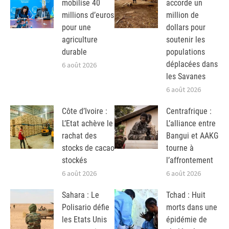
mobilise 40
accorde un
millions d’euros
million de
pour une
dollars pour
agriculture
soutenir les
durable
populations
déplacées dans
6 août 2026
les Savanes
6 août 2026
Côte d’Ivoire :
Centrafrique :
L’Etat achève le
L’alliance entre
rachat des
Bangui et AAKG
stocks de cacao
tourne à
stockés
l’affrontement
6 août 2026
6 août 2026
Sahara : Le
Tchad : Huit
Polisario défie
morts dans une
les Etats Unis
épidémie de