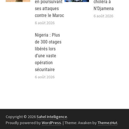
en poursuivant
choléra à
ses attaques
N’Djamena
contre le Maroc
6 août 2026
6 août 2026
Nigeria : Plus
de 300 otages
libérés lors
d’une vaste
opération
sécuritaire
6 août 2026
Copyright © 2026
Sahel Intelligence
.
Proudly powered by
WordPress
.
|
Theme: Awaken by
ThemezHut
.