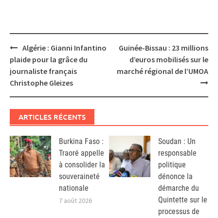
Post
Algérie : Gianni Infantino
Guinée-Bissau : 23 millions
navigation
plaide pour la grâce du
d’euros mobilisés sur le
journaliste français
marché régional de l’UMOA
Christophe Gleizes
ARTICLES RÉCENTS
Burkina Faso :
Soudan : Un
Traoré appelle
responsable
à consolider la
politique
souveraineté
dénonce la
nationale
démarche du
Quintette sur le
7 août 2026
processus de