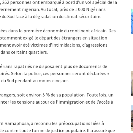
s, 262 personnes ont embarqué à bord d’un vol spécial de la
vernement nigérian. Au total, près de 1 000 Nigérians
 du Sud face à la dégradation du climat sécuritaire.
uées dans la première économie du continent africain. Des
notamment exigé le départ des étrangers en situation
irment avoir été victimes d’intimidations, d’agressions
dans certains quartiers.
igérians rapatriés ne disposaient plus de documents de
pirés. Selon la police, ces personnes seront déclarées «
e du Sud pendant au moins cinq ans.
étrangers, soit environ 5 % de sa population. Toutefois, un
ter les tensions autour de l’immigration et de l’accès à
Cyril Ramaphosa, a reconnu les préoccupations liées à
 contre toute forme de justice populaire. Il a assuré que