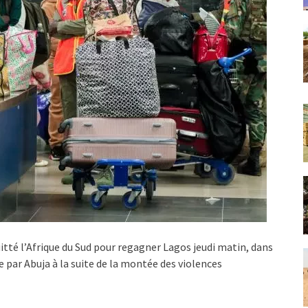
itté l’Afrique du Sud pour regagner Lagos jeudi matin, dans
 par Abuja à la suite de la montée des violences