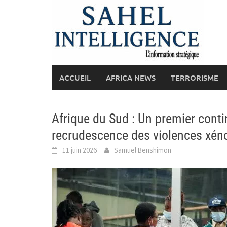
Skip
to
content
ACCUEIL
AFRICA NEWS
TERRORISME
Afrique du Sud : Un premier conti
recrudescence des violences xé
11 juin 2026
Samuel Benshimon